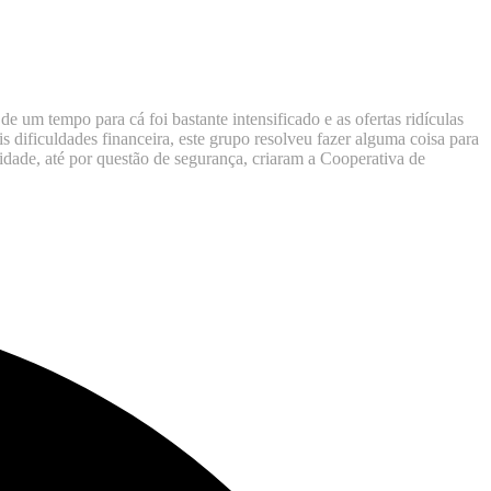
 um tempo para cá foi bastante intensificado e as ofertas ridículas
 dificuldades financeira, este grupo resolveu fazer alguma coisa para
dade, até por questão de segurança, criaram a Cooperativa de