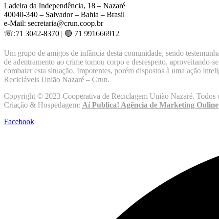
Ladeira da Independência, 18 – Nazaré
40040-340 – Salvador – Bahia – Brasil
e-Mail: secretaria@crun.coop.br
☏:71 3042-8370 | 🟢 71 991666912
Um grupo de amigos de infância desta comunidade, sendo testemunha ocu
de adentramento ao crime tomou corpo e desrespeito, aproveitando-se d
combater esta situação. Impotentes, porém dispostos à uma ação inte
Recicláveis União Nazaré – Crun.
Copyright © 2023 Cooperativa de Reciclagem União Nazaré. Todos os
Criação & Hospedagem:
Aí Publica! Agência de Marketing Online
Facebook