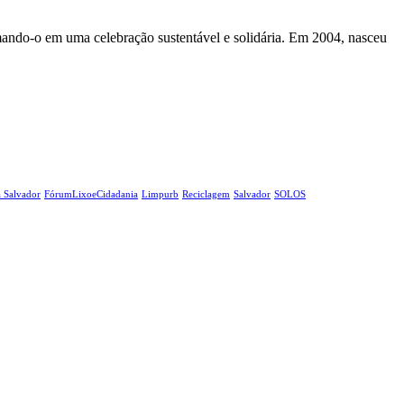
rmando-o em uma celebração sustentável e solidária. Em 2004, nasceu
a Salvador
FórumLixoeCidadania
Limpurb
Reciclagem
Salvador
SOLOS