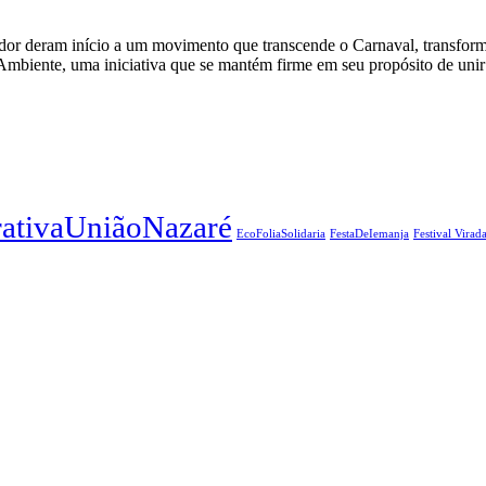
lvador deram início a um movimento que transcende o Carnaval, transfo
Ambiente, uma iniciativa que se mantém firme em seu propósito de unir
ativaUniãoNazaré
EcoFoliaSolidaria
FestaDeIemanja
Festival Virad