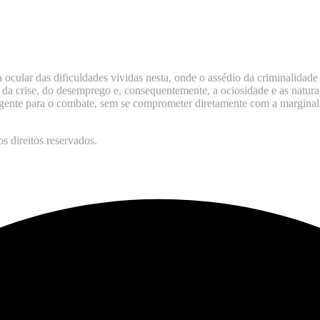
lar das dificuldades vividas nesta, onde o assédio da criminalidade de
a crise, do desemprego e, consequentemente, a ociosidade e as naturais
ligente para o combate, sem se comprometer diretamente com a marginali
 direitos reservados.