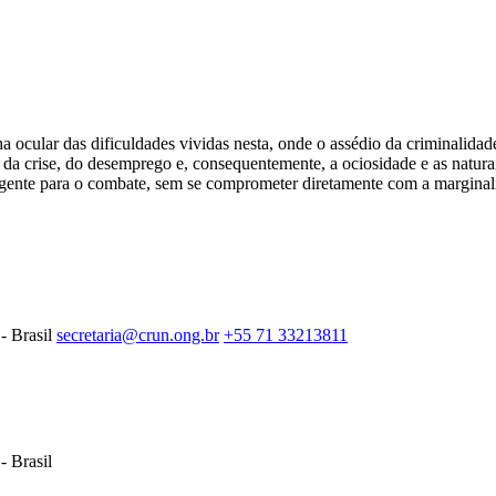
ular das dificuldades vividas nesta, onde o assédio da criminalidade d
a crise, do desemprego e, consequentemente, a ociosidade e as naturais
ligente para o combate, sem se comprometer diretamente com a marginali
- Brasil
secretaria@crun.ong.br
+55 71 33213811
- Brasil